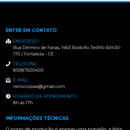
ENTRE EM CONTATO
ENDEREÇO
Rua Delmiro de Farias, 1463
Rodolfo Teófilo
60430-
170
/
Fortaleza
- CE
TELEFONE
85987600400
E-MAIL
nenocopias@gmail.com
HORÁRIO DE ATENDIMENTO
8h às 17h
INFORMAÇÕES TÉCNICAS
O prazo de produção é apenas uma previsão, a falta