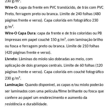
230 g/m².
Wire-O
:
capa da frente em PVC translúcido, de trás com PVC
Preto, ferragem preto ou branca. Limite de 240 folhas (480
páginas frente e verso
)
. Capa colorida em fotográfico 230
g/m².
Wire-O Capa Dura
:
capa da frente e de trás coloridas ou PB
impressas em papel couché 150 g/m², com laminação brilho
ou fosca e ferragem preto ou branca. Limite de 210 folhas
(420 páginas frente e verso
)
.
Livreto
:
Lâminas do miolo são dobradas ao meio, com
aplicação de dois grampos centrais
.
Limite de 60 folhas (120
páginas frente e verso
)
.
Capa colorida em couché fotográfico
230 g/m².
Laminação
: Quando disponível, as capas e/ou miolo poderão
ser laminados com uma película/filme brilhante ou fosca que
confere ao papel um enobrecimento e aumento da
resistência e durabilidade.